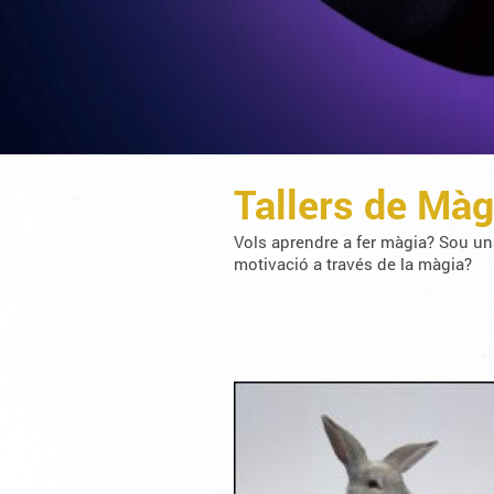
Tallers de Màg
Vols aprendre a fer màgia? Sou una 
motivació a través de la màgia?