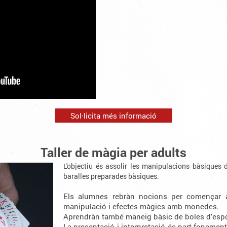
Sol·licita més informació
Taller de màgia per adults
L'objectiu és assolir les manipulacions bàsiques 
baralles preparades bàsiques.
Els alumnes rebràn nocions per començar
manipulació i efectes màgics amb monedes.
Aprendràn també maneig bàsic de boles d'espo
La presentació i interpretació és part fonamen