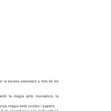
de la baralla estandard a més de les
 amb la màgia amb mocadors, la
nja, màgia amb cordes i papers.
tal en aquest curs i en cada sessió